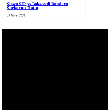
Siswa SIP 55 Baksos di Bandara
Soekarno-Hatta
19 Maret 2026
Redaksi
Pedoman Pemberitaan Media Siber
Standar Perlindungan Profesi Wartawan
INDEKS