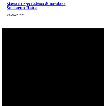
Siswa SIP 55 Baksos di Bandara
Soekarno-Hatta
19 Maret 2026
Redaksi
Pedoman Pemberitaan Media Siber
Standar Perlindungan Profesi Wartawan
INDEKS