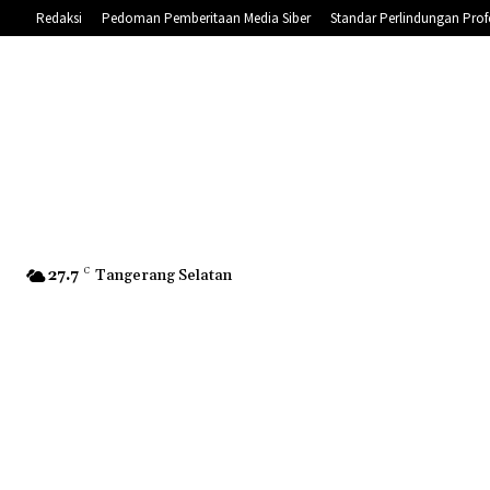
Redaksi
Pedoman Pemberitaan Media Siber
Standar Perlindungan Prof
27.7
C
Tangerang Selatan