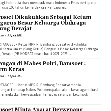
lagi Indonesia akan memasuki masa Indonesia Emas bertepatan
 usia 100 tahun kemerdekaan. Pencapaian...
soet Dikukuhkan Sebagai Ketum
gurus Besar Keluarga Olahraga
ung Derajat
nto
-
9 April 2021
TANGSEL - Ketua MPR RI Bambang Soesatyo dikukuhkan
ai Ketua Umum (Sang Ketua) Pengurus Besar Keluarga Olahraga
 Derajat (PB KODRAT) masa bakti 2021-2025,...
angan di Mabes Polri, Bamsoet :
rm Keras
nto
-
1 April 2021
TANGSEL - Ketua MPR RI Bambang Soesatyo menilai
angan terhadap Mabes Polri merupakan alarm keras agar seluruh
 meningkatkan kewaspadaan terhadap serangan kelompok
...
soet Minta Aparat Berwenang