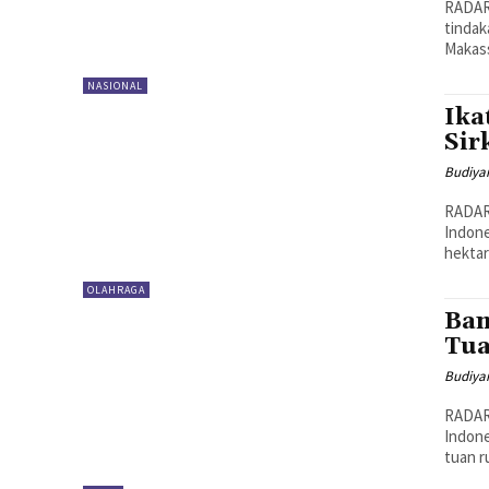
RADAR
tindak
Makass
NASIONAL
Ika
Sir
Budiya
RADAR
Indone
hektar
OLAHRAGA
Bam
Tua
Budiya
RADAR
Indone
tuan r