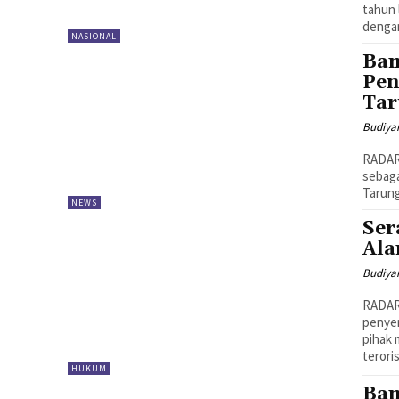
tahun 
dengan
NASIONAL
Bam
Pen
Tar
Budiya
RADAR
sebag
Tarung
NEWS
Ser
Ala
Budiya
RADAR
penyer
pihak
teroris.
HUKUM
Bam