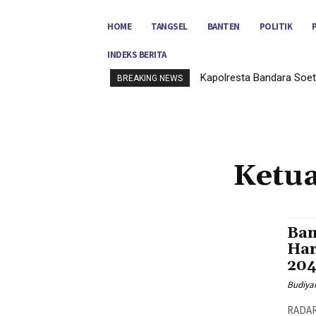
HOME
TANGSEL
BANTEN
POLITIK
INDEKS BERITA
Kapolresta Bandara Soet
BREAKING NEWS
Ketu
Bam
Har
204
Budiya
RADAR