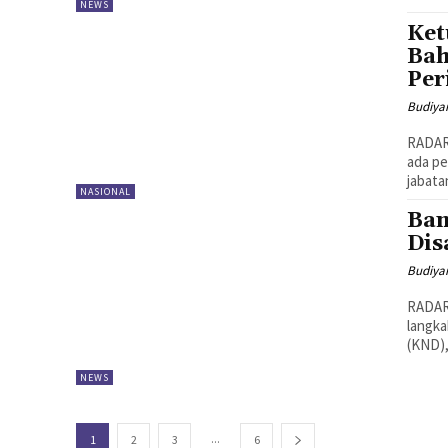
NEWS
Ket
Bah
Per
Budiya
RADAR
ada p
jabata
NASIONAL
Bam
Dis
Budiya
RADAR
langka
(KND),
NEWS
...
1
2
3
6