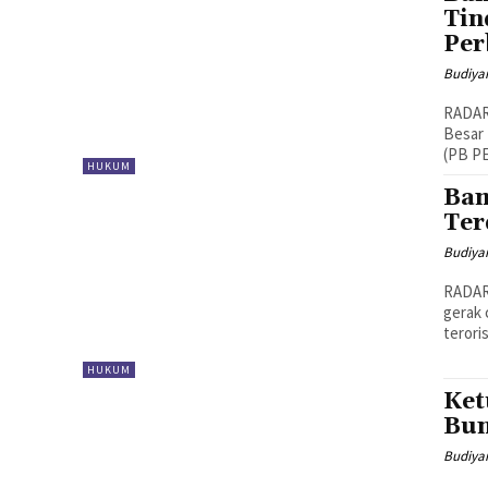
Tin
Per
Budiya
RADAR
Besar
(PB P
HUKUM
Bam
Ter
Budiya
RADAR
gerak 
terori
HUKUM
Ket
Bun
Budiya