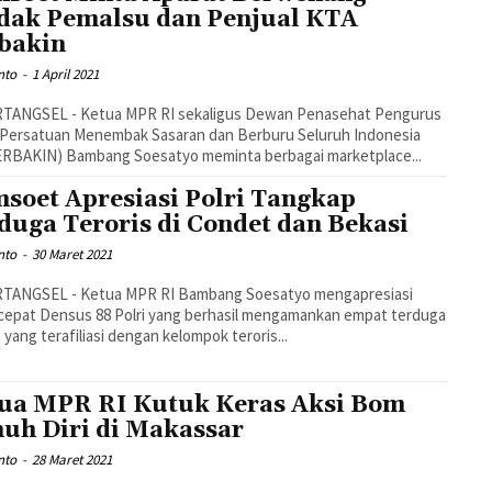
dak Pemalsu dan Penjual KTA
bakin
nto
-
1 April 2021
TANGSEL - Ketua MPR RI sekaligus Dewan Penasehat Pengurus
 Persatuan Menembak Sasaran dan Berburu Seluruh Indonesia
ERBAKIN) Bambang Soesatyo meminta berbagai marketplace...
soet Apresiasi Polri Tangkap
duga Teroris di Condet dan Bekasi
nto
-
30 Maret 2021
TANGSEL - Ketua MPR RI Bambang Soesatyo mengapresiasi
cepat Densus 88 Polri yang berhasil mengamankan empat terduga
s yang terafiliasi dengan kelompok teroris...
ua MPR RI Kutuk Keras Aksi Bom
uh Diri di Makassar
nto
-
28 Maret 2021