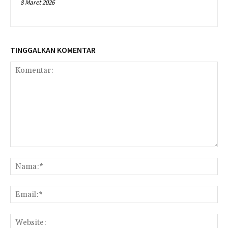
8 Maret 2026
TINGGALKAN KOMENTAR
Komentar:
Na
Ema
Web