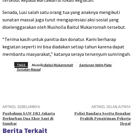
tersebut kepada wartawan di lokasi kegiatan.
Senada, Lusi salah satu orang tua yang anaknya mengikuti
sunatan massal juga turut mengapresiasi aksi sosial yang
diselenggarakan oleh Musholla Baitul Mukarromah tersebut.
“Terima kasih untuk panitia dan donatur. Kami berharap
kegiatan seperti ini bisa diadakan setiap tahun karena dapat
membantu masyarakat,” katanya seraya tersenyum sumringah.
TAGS
Musolla Baitul Mukarromah
Santunan Yatim Piatu
Sunatan Massal
ARTIKEL SEBELUMNYA
ARTIKEL SELANJUTNYA
Pusbakum SAW DKI Jakarta
Polisi Bandara Soetta Bongkar
Berkurban Dua Ekor Sapi di
Praktik Pengiriman Pekerja
Sumbar
Ilegal
Berita Terkait