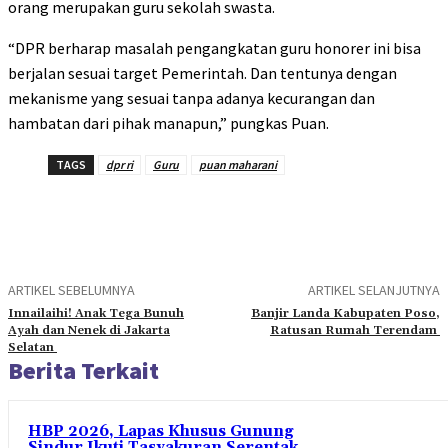
orang merupakan guru sekolah swasta.
“DPR berharap masalah pengangkatan guru honorer ini bisa
berjalan sesuai target Pemerintah. Dan tentunya dengan
mekanisme yang sesuai tanpa adanya kecurangan dan
hambatan dari pihak manapun,” pungkas Puan.
TAGS
dpr ri
Guru
puan maharani
ARTIKEL SEBELUMNYA
ARTIKEL SELANJUTNYA
Innailaihi! Anak Tega Bunuh
Banjir Landa Kabupaten Poso,
Ayah dan Nenek di Jakarta
Ratusan Rumah Terendam
Selatan
Berita Terkait
HBP 2026, Lapas Khusus Gunung
Sindur Ikuti Tasyakuran Serentak