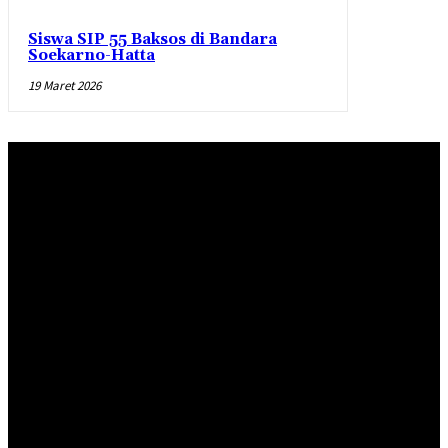
Siswa SIP 55 Baksos di Bandara
Soekarno-Hatta
19 Maret 2026
Redaksi
Pedoman Pemberitaan Media Siber
Standar Perlindungan Profesi Wartawan
INDEKS