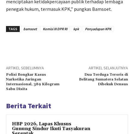
menciptakan ketidakpercayaan publik terhadap lembaga
penegak hukum, termasuk KPK,” pungkas Bamsoet.
TAGS
bamsoet
Komisi III DPR RI
kpk
Penyadapan KPK
ARTIKEL SEBELUMNYA
ARTIKEL SELANJUTNYA
Polisi Bongkar Kasus
Dua Terduga Teroris di
Narkotika Jaringan
Belitang Sumatera Selatan
Internasional, 389 Kilogram
Dibekuk Densus
Sabu Disita
Berita Terkait
HBP 2026, Lapas Khusus
Gunung Sindur Ikuti Tasyakuran
Serentak