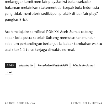
melanggar komitmen fair play. Sanksi bukan sekadar
hukuman melainkan statement dari sepak bola Indonesia
yang tidak mentolerir sedikitpun praktik di luar fair play,”
pungkas Erick.
Aceh melaju ke semifinal PON XXI Aceh-Sumut cabang
sepak bola putra setelah Sulteng memutuskan mundur
sebelum pertandingan berlanjut ke babak tambahan waktu
usai skor 1-1 terus terjaga di waktu normal.
TAGS
erick thohir
Pemukulan Wasit di PON
PON Aceh -Sumut
pssi
ARTIKEL SEBELUMNYA
ARTIKEL SELANJUTNYA