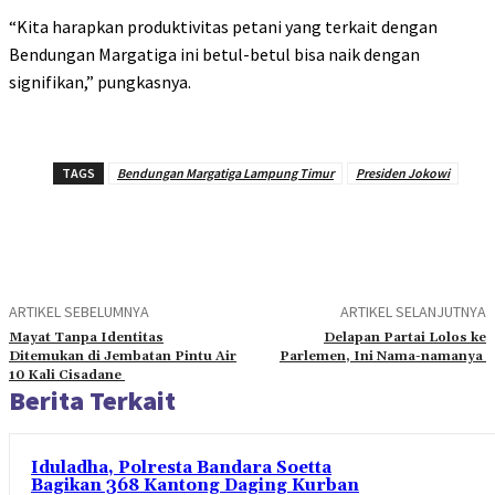
“Kita harapkan produktivitas petani yang terkait dengan
Bendungan Margatiga ini betul-betul bisa naik dengan
signifikan,” pungkasnya.
TAGS
Bendungan Margatiga Lampung Timur
Presiden Jokowi
ARTIKEL SEBELUMNYA
ARTIKEL SELANJUTNYA
Mayat Tanpa Identitas
Delapan Partai Lolos ke
Ditemukan di Jembatan Pintu Air
Parlemen, Ini Nama-namanya
10 Kali Cisadane
Berita Terkait
Iduladha, Polresta Bandara Soetta
Bagikan 368 Kantong Daging Kurban