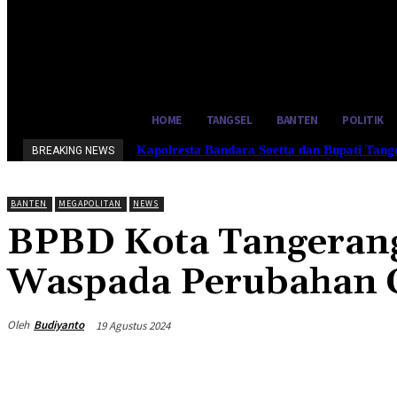
30.7
C
Tangerang Selatan
Rabu, Agus
HOME
TANGSEL
BANTEN
POLITIK
Kapolresta Bandara Soetta dan Bupati Tan
BREAKING NEWS
BANTEN
MEGAPOLITAN
NEWS
BPBD Kota Tangeran
Waspada Perubahan 
Oleh
Budiyanto
19 Agustus 2024