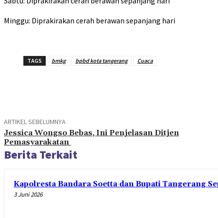
Sabtu: Diprakirakan cerah berawan sepanjang hari
Minggu: Diprakirakan cerah berawan sepanjang hari
TAGS
bmkg
bpbd kota tangerang
Cuaca
Bagikan
ARTIKEL SEBELUMNYA
Jessica Wongso Bebas, Ini Penjelasan Ditjen
Pemasyarakatan
Berita Terkait
Kapolresta Bandara Soetta dan Bupati Tangerang Se
3 Juni 2026