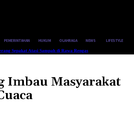
tus 5, 2026
PEMERINTAHAN
HUKUM
OLAHRAGA
NEWS
LIFESTYLE
gerang Sepakat Atasi Sampah di Rawa Rengas
g Imbau Masyarakat
Cuaca