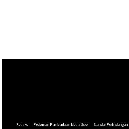
Masuk
Selamat Datang! Masuk ke akun Anda
nama pengguna
kata sandi Anda
Lupa kata sandi Anda? mendapatkan bantuan
Pemulihan password
Memulihkan kata sandi anda
email Anda
Sebuah kata sandi akan dikirimkan ke email Anda.
Redaksi
Pedoman Pemberitaan Media Siber
Standar Perlindungan