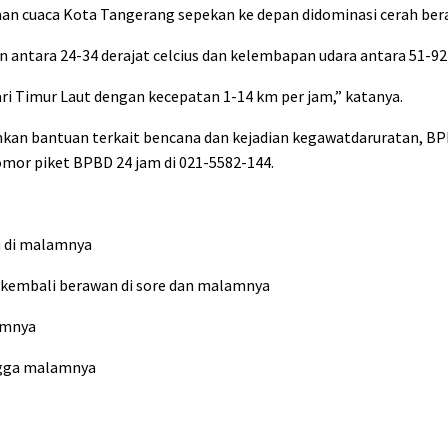
aan cuaca Kota Tangerang sepekan ke depan didominasi cerah ber
 antara 24-34 derajat celcius dan kelembapan udara antara 51-92
ri Timur Laut dengan kecepatan 1-14 km per jam,” katanya.
kan bantuan terkait bencana dan kejadian kegawatdaruratan, B
omor piket BPBD 24 jam di 021-5582-144.
n di malamnya
an kembali berawan di sore dan malamnya
amnya
ingga malamnya