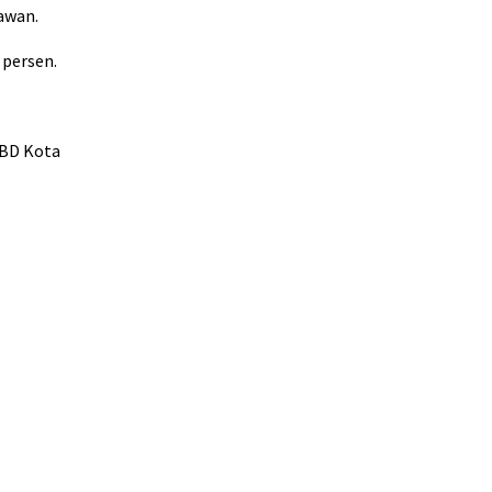
awan.
 persen.
PBD Kota