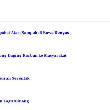
pakat Atasi Sampah di Rawa Rengas
ntong Daging Kurban ke Masyarakat
akuran Serentak
an Lagu Minang