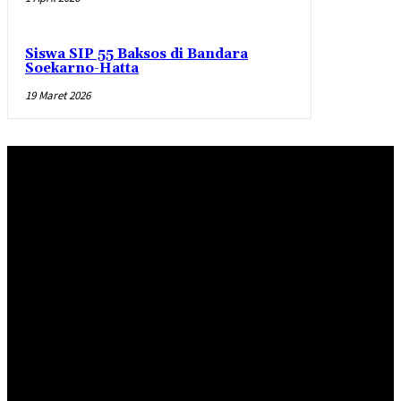
Siswa SIP 55 Baksos di Bandara
Soekarno-Hatta
19 Maret 2026
Redaksi
Pedoman Pemberitaan Media Siber
Standar Perlindungan Profesi Wartawan
INDEKS