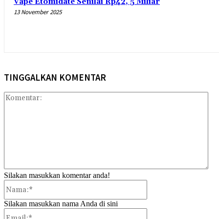
Vape Etomidate Senilai Rp42, 5 Miliar
13 November 2025
TINGGALKAN KOMENTAR
Kom
Silakan masukkan komentar anda!
Nama:*
Silakan masukkan nama Anda di sini
Email:*