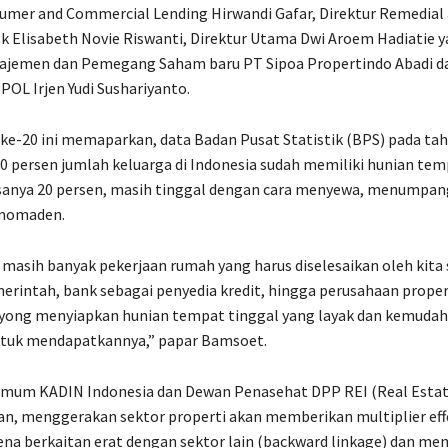
umer and Commercial Lending Hirwandi Gafar, Direktur Remedial
k Elisabeth Novie Riswanti, Direktur Utama Dwi Aroem Hadiatie 
ajemen dan Pemegang Saham baru PT Sipoa Propertindo Abadi d
L Irjen Yudi Sushariyanto.
ke-20 ini memaparkan, data Badan Pusat Statistik (BPS) pada ta
 persen jumlah keluarga di Indonesia sudah memiliki hunian tem
sanya 20 persen, masih tinggal dengan cara menyewa, menumpang
 nomaden.
asih banyak pekerjaan rumah yang harus diselesaikan oleh kita
merintah, bank sebagai penyedia kredit, hingga perusahaan proper
yong menyiapkan hunian tempat tinggal yang layak dan kemudah
ntuk mendapatkannya,” papar Bamsoet.
Umum KADIN Indonesia dan Dewan Penasehat DPP REI (Real Estat
n, menggerakan sektor properti akan memberikan multiplier eff
na berkaitan erat dengan sektor lain (backward linkage) dan m