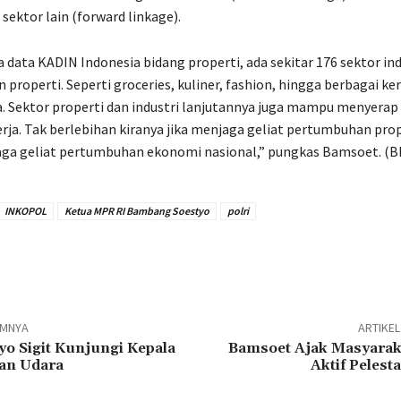
ektor lain (forward linkage).
data KADIN Indonesia bidang properti, ada sekitar 176 sektor ind
 properti. Seperti groceries, kuliner, fashion, hingga berbagai ke
 Sektor properti dan industri lanjutannya juga mampu menyerap 
erja. Tak berlebihan kiranya jika menjaga geliat pertumbuhan pro
ga geliat pertumbuhan ekonomi nasional,” pungkas Bamsoet. (BD
INKOPOL
Ketua MPR RI Bambang Soestyo
polri
n
UMNYA
ARTIKE
tyo Sigit Kunjungi Kepala
Bamsoet Ajak Masyaraka
tan Udara
Aktif Pelest