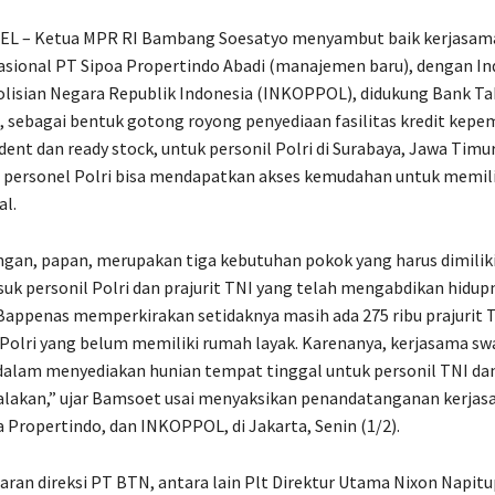
L – Ketua MPR RI Bambang Soesatyo menyambut baik kerjasam
sional PT Sipoa Propertindo Abadi (manajemen baru), dengan In
olisian Negara Republik Indonesia (INKOPPOL), didukung Bank T
 sebagai bentuk gotong royong penyediaan fasilitas kredit kepem
ent dan ready stock, untuk personil Polri di Surabaya, Jawa Timur
, personel Polri bisa mendapatkan akses kemudahan untuk memili
l.
gan, papan, merupakan tiga kebutuhan pokok yang harus dimiliki
uk personil Polri dan prajurit TNI yang telah mengabdikan hidup
Bappenas memperkirakan setidaknya masih ada 275 ribu prajurit T
 Polri yang belum memiliki rumah layak. Karenanya, kerjasama s
dalam menyediakan hunian tempat tinggal untuk personil TNI dan
galakan,” ujar Bamsoet usai menyaksikan penandatanganan kerja
 Propertindo, dan INKOPPOL, di Jakarta, Senin (1/2).
ajaran direksi PT BTN, antara lain Plt Direktur Utama Nixon Napitu