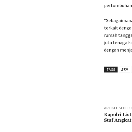
pertumbuhan s
“Sebagaimana 
terkait dengan
rumah tangga.
juta tenaga k
dengan menja
TAGS
BTN
Bagika
ARTIKEL SEBEL
Kapolri Lis
Staf Angka