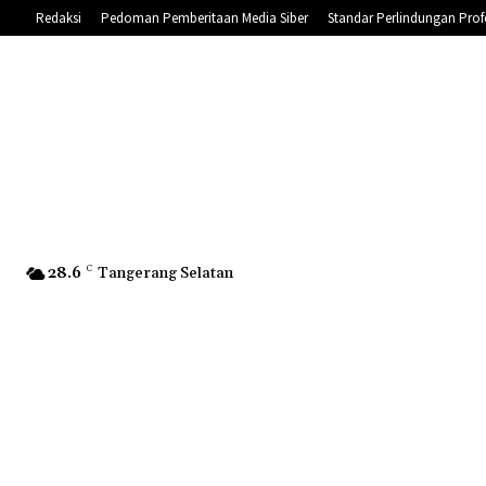
Redaksi
Pedoman Pemberitaan Media Siber
Standar Perlindungan Prof
28.6
C
Tangerang Selatan