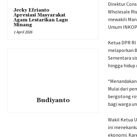
Direktur Cons
Jecky Efrianto
Wholesale Ris
Apresiasi Masyarakat
mewakili Man
Agam Lestarikan Lagu
Minang
Umum INKOPPO
1 April 2026
Ketua DPR RI 
melaporkan 80
Sementara si
hingga hidup
“Menandakan m
Mulai dari pe
bergotong ro
Budiyanto
bagi warga u
Wakil Ketua 
ini menekanka
ekonomi. Kare