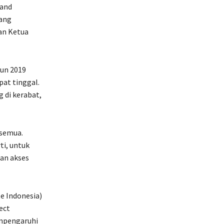
 and
yang
an Ketua
hun 2019
pat tinggal.
 di kerabat,
 semua.
ti, untuk
an akses
e Indonesia)
ect
empengaruhi