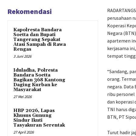
Rekomendasi
RADARTANGSE
perusahaan na
Koperasi Kep
Kapolresta Bandara
Negara (BTN),
Soetta dan Bupati
Tangerang Sepakat
apartemen ind
Atasi Sampah di Rawa
kerjasama ini
Rengas
tempat tingga
3 Juni 2026
Iduladha, Polresta
“Sandang, pan
Bandara Soetta
orang. Termas
Bagikan 368 Kantong
Daging Kurban ke
negara. Data 
Masyarakat
ribu personel
27 Mei 2026
dan koperasi 
TNI harus di
HBP 2026, Lapas
Khusus Gunung
BTN, PT Sipoa
Sindur Ikuti
Tasyakuran Serentak
Turut hadir j
27 April 2026