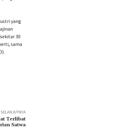
ustri yang
rajinan
sekitar 30
perti, sama
).
L SELANJUTNYA
t Terlibat
arian Satwa