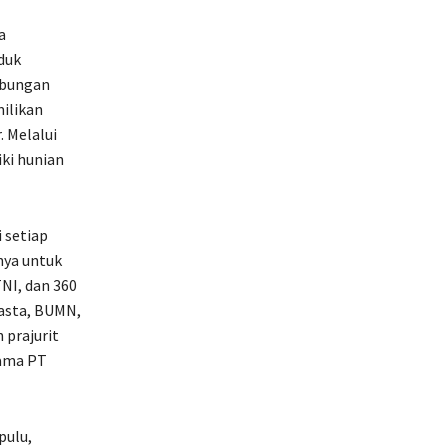
a
duk
abungan
ilikan
. Melalui
ki hunian
 setiap
nya untuk
NI, dan 360
wasta, BUMN,
 prajurit
sama PT
pulu,