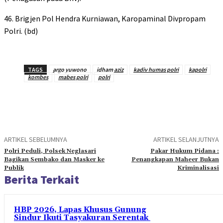
46. Brigjen Pol Hendra Kurniawan, Karopaminal Divpropam
Polri. (bd)
TAGS
argo yuwono
idham aziz
kadiv humas polri
kapolri
kombes
mabes polri
polri
ARTIKEL SEBELUMNYA
ARTIKEL SELANJUTNYA
Polri Peduli, Polsek Neglasari
Pakar Hukum Pidana :
Bagikan Sembako dan Masker ke
Penangkapan Maheer Bukan
Publik
Kriminalisasi
Berita Terkait
HBP 2026, Lapas Khusus Gunung
Sindur Ikuti Tasyakuran Serentak