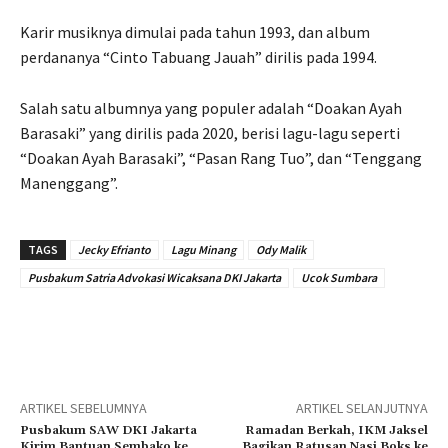
Karir musiknya dimulai pada tahun 1993, dan album
perdananya “Cinto Tabuang Jauah” dirilis pada 1994.
Salah satu albumnya yang populer adalah “Doakan Ayah
Barasaki” yang dirilis pada 2020, berisi lagu-lagu seperti
“Doakan Ayah Barasaki”, “Pasan Rang Tuo”, dan “Tenggang
Manenggang”.
TAGS
Jecky Efrianto
Lagu Minang
Ody Malik
Pusbakum Satria Advokasi Wicaksana DKI Jakarta
Ucok Sumbara
ARTIKEL SEBELUMNYA
ARTIKEL SELANJUTNYA
Pusbakum SAW DKI Jakarta
Ramadan Berkah, IKM Jaksel
Kirim Bantuan Sembako ke
Bagikan Ratusan Nasi Boks ke