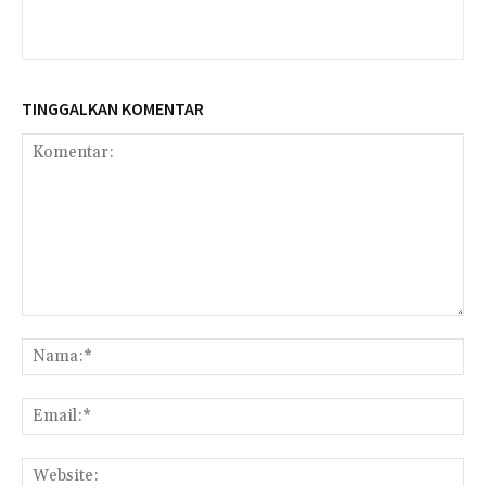
TINGGALKAN KOMENTAR
Komentar:
Na
Ema
Web