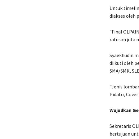
Untuk timelin
diakses oleh 
“Final OLPAIN
ratusan juta 
Syaekhudin m
diikuti oleh 
SMA/SMK, SLB
“Jenis lomban
Pidato, Cover
Wujudkan Ge
Sekretaris OL
bertujuan unt