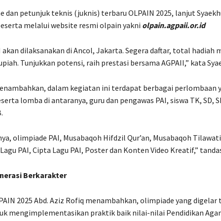
e dan petunjuk teknis (juknis) terbaru OLPAIN 2025, lanjut Syaekh
peserta melalui website resmi olpain yakni
olpain.agpaii.or.id
 akan dilaksanakan di Ancol, Jakarta. Segera daftar, total hadiah
rupiah. Tunjukkan potensi, raih prestasi bersama AGPAII,” kata Sya
enambahkan, dalam kegiatan ini terdapat berbagai perlombaan 
peserta lomba di antaranya, guru dan pengawas PAI, siswa TK, SD, 
.
ya, olimpiade PAI, Musabaqoh Hifdzil Qur’an, Musabaqoh Tilawati
 Lagu PAI, Cipta Lagu PAI, Poster dan Konten Video Kreatif,” tanda
nerasi Berkarakter
PAIN 2025 Abd. Aziz Rofiq menambahkan, olimpiade yang digelar t
uk mengimplementasikan praktik baik nilai-nilai Pendidikan Aga