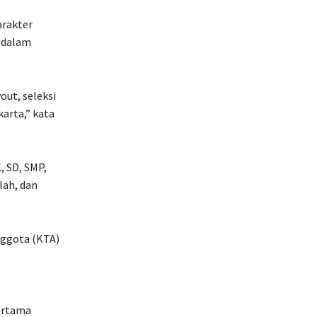
rakter
r dalam
out, seleksi
karta,” kata
, SD, SMP,
lah, dan
nggota (KTA)
pertama