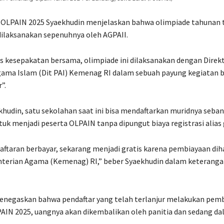
a OLPAIN 2025 Syaekhudin menjelaskan bahwa olimpiade tahunan 
ilaksanakan sepenuhnya oleh AGPAII.
 kesepakatan bersama, olimpiade ini dilaksanakan dengan Direk
ama Islam (Dit PAI) Kemenag RI dalam sebuah payung kegiatan b
”.
hudin, satu sekolahan saat ini bisa mendaftarkan muridnya seban
uk menjadi peserta OLPAIN tanpa dipungut biaya registrasi alias g
ftaran berbayar, sekarang menjadi gratis karena pembiayaan dih
nterian Agama (Kemenag) RI,” beber Syaekhudin dalam keteranga
enegaskan bahwa pendaftar yang telah terlanjur melakukan pem
PAIN 2025, uangnya akan dikembalikan oleh panitia dan sedang da