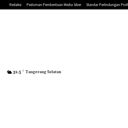
Redaksi
Pedoman Pemberitaan Media Siber
Standar Perlindungan Prof
32.5
C
Tangerang Selatan