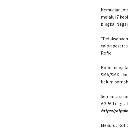
Kemudian, me
melalui 7 keb
bingkai Negar
“Pelaksanaan 
calon peserta
Rofiq.
Rofiq menjela
SMA/SMK, dan 
belum pernah 
Sementara un
AGPAII digital
https://olpain
Menurut Rofiq