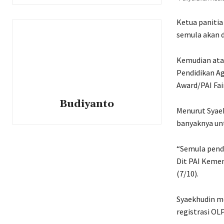
Ketua paniti
semula akan d
Kemudian atas
Pendidikan Ag
Award/PAI Fair
Budiyanto
Menurut Syaek
banyaknya unt
“Semula penda
Dit PAI Keme
(7/10).
Syaekhudin m
registrasi OL