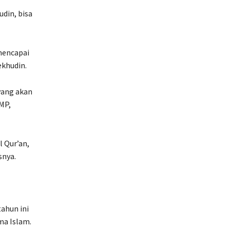
udin, bisa
 mencapai
ekhudin.
yang akan
SMP,
l Qur’an,
snya.
ahun ini
ma Islam.