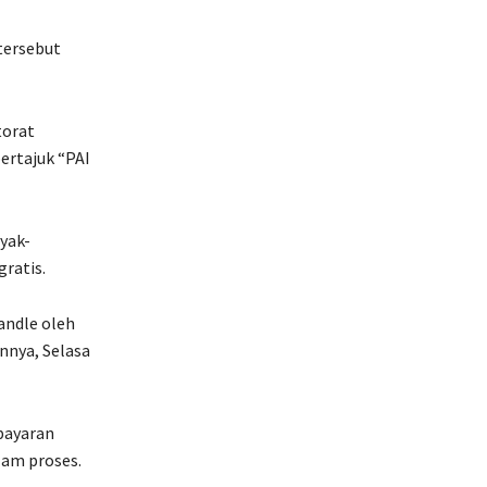
tersebut
torat
ertajuk “PAI
yak-
ratis.
andle oleh
nnya, Selasa
bayaran
lam proses.