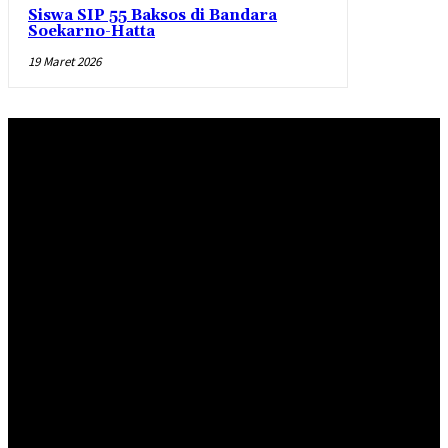
Siswa SIP 55 Baksos di Bandara
Soekarno-Hatta
19 Maret 2026
Redaksi
Pedoman Pemberitaan Media Siber
Standar Perlindungan Profesi Wartawan
INDEKS