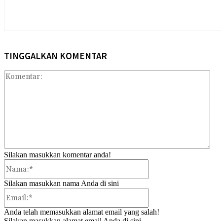
TINGGALKAN KOMENTAR
Kom
Silakan masukkan komentar anda!
Nama:*
Silakan masukkan nama Anda di sini
Email:*
Anda telah memasukkan alamat email yang salah!
Silakan masukkan alamat email Anda di sini