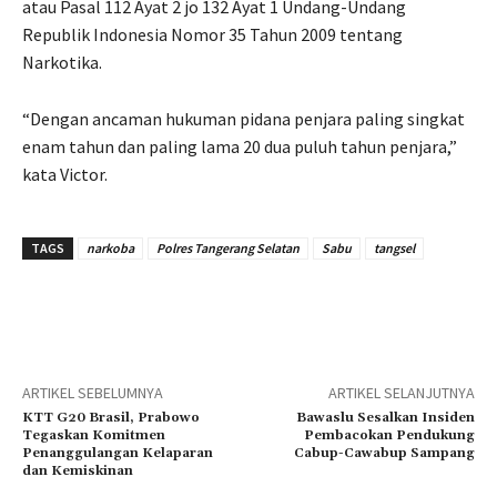
atau Pasal 112 Ayat 2 jo 132 Ayat 1 Undang-Undang
Republik Indonesia Nomor 35 Tahun 2009 tentang
Narkotika.
“Dengan ancaman hukuman pidana penjara paling singkat
enam tahun dan paling lama 20 dua puluh tahun penjara,”
kata Victor.
TAGS
narkoba
Polres Tangerang Selatan
Sabu
tangsel
ARTIKEL SEBELUMNYA
ARTIKEL SELANJUTNYA
KTT G20 Brasil, Prabowo
Bawaslu Sesalkan Insiden
Tegaskan Komitmen
Pembacokan Pendukung
Penanggulangan Kelaparan
Cabup-Cawabup Sampang
dan Kemiskinan