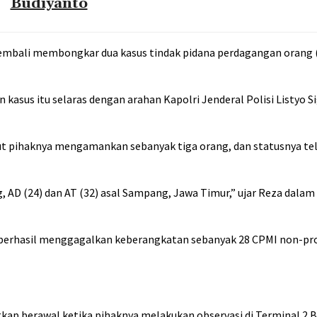
Budiyanto
kembali membongkar dua kasus tindak pidana perdagangan orang
asus itu selaras dengan arahan Kapolri Jenderal Polisi Listyo S
but pihaknya mengamankan sebanyak tiga orang, dan statusnya te
, AD (24) dan AT (32) asal Sampang, Jawa Timur,” ujar Reza dalam 
berhasil menggagalkan keberangkatan sebanyak 28 CPMI non-pr
kap berawal ketika pihaknya melakukan observasi di Terminal 2 