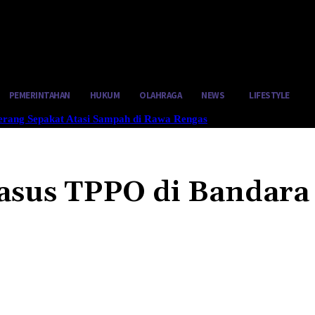
tus 6, 2026
PEMERINTAHAN
HUKUM
OLAHRAGA
NEWS
LIFESTYLE
gerang Sepakat Atasi Sampah di Rawa Rengas
asus TPPO di Bandara