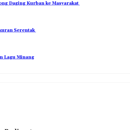
ntong Daging Kurban ke Masyarakat
akuran Serentak
an Lagu Minang