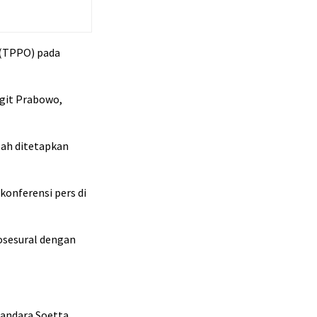
 (TPPO) pada
igit Prabowo,
lah ditetapkan
konferensi pers di
osesural dengan
Bandara Soetta