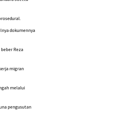
prosedural.
silnya dokumennya
” beber Reza
kerja migran
ngah melalui
guna pengusutan