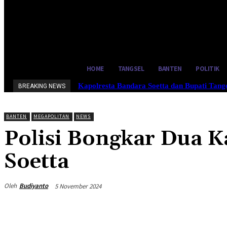
31.7
C
Tangerang Selatan
Kamis, Agus
HOME
TANGSEL
BANTEN
POLITIK
Kapolresta Bandara Soetta dan Bupati Tan
BREAKING NEWS
BANTEN
MEGAPOLITAN
NEWS
Polisi Bongkar Dua K
Soetta
Oleh
Budiyanto
5 November 2024