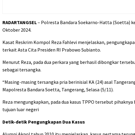
RADARTANGSEL
– Polresta Bandara Soekarno-Hatta (Soetta) 
Oktober 2024.
Kasat Reskrim Kompol Reza Fahlevi menjelaskan, pengungkapan k
terkait Asta Cita Presiden RI Prabowo Subianto.
Menurut Reza, pada dua perkara yang berhasil dibongkar terse
sebagai tersangka.
“Masing-masing tersangka pria berinisial KA (24) asal Tangerang
Mapolresta Bandara Soetta, Tangerang, Selasa (5/11).
Reza mengungkapkan, pada dua kasus TPPO tersebut pihaknya 
tujuan luar negeri
Detik-detik Pengungkapan Dua Kasus
Alumni Akpol tahun 2010 itu menjelaskan, kasus pertama terung