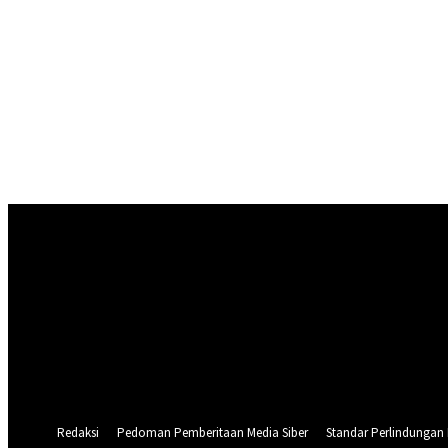
Masuk
Selamat Datang! Masuk ke akun Anda
nama pengguna
kata sandi Anda
Lupa kata sandi Anda? mendapatkan bantuan
Pemulihan password
Memulihkan kata sandi anda
email Anda
Sebuah kata sandi akan dikirimkan ke email Anda.
Redaksi
Pedoman Pemberitaan Media Siber
Standar Perlindungan