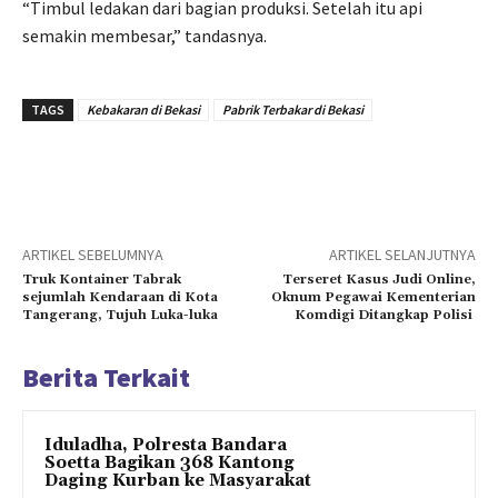
“Timbul ledakan dari bagian produksi. Setelah itu api
semakin membesar,” tandasnya.
TAGS
Kebakaran di Bekasi
Pabrik Terbakar di Bekasi
ARTIKEL SEBELUMNYA
ARTIKEL SELANJUTNYA
Truk Kontainer Tabrak
Terseret Kasus Judi Online,
sejumlah Kendaraan di Kota
Oknum Pegawai Kementerian
Tangerang, Tujuh Luka-luka
Komdigi Ditangkap Polisi
Berita Terkait
Iduladha, Polresta Bandara
Soetta Bagikan 368 Kantong
Daging Kurban ke Masyarakat