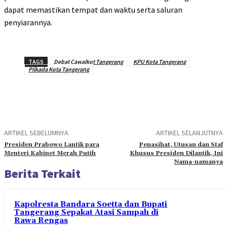
dapat memastikan tempat dan waktu serta saluran
penyiarannya.
TAGS
Debat Cawalkot Tangerang
KPU Kota Tangerang
Pilkada Kota Tangerang
ARTIKEL SEBELUMNYA
ARTIKEL SELANJUTNYA
Presiden Prabowo Lantik para
Penasihat, Utusan dan Staf
Menteri Kabinet Merah Putih
Khusus Presiden Dilantik, Ini
Nama-namanya
Berita Terkait
Kapolresta Bandara Soetta dan Bupati
Tangerang Sepakat Atasi Sampah di
Rawa Rengas