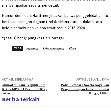
menyampaikan secara mendetail.
Namun demikian, Harli menjelaskan bahwa penggeledahan itu
berkaitan dengan dugaan tindak pidana korupsi dalam tata
kelola perkebunan kelapa sawit tahun 2016-2024.
“(Kasus) baru,” pungkas Harli Siregar.
TAGS
kejagung
kejaksaan agung
KLHK
ARTIKEL SEBELUMNYA
ARTIKEL SELANJUTNYA
Ahmad Muzani Terpilih Jadi
Polisi Bandara Soetta Gagalkan
Ketua MPR RI Periode 2024-
Penyelundupan Lobster Senilai
2029
Rp 3,4 Miliar
Berita Terkait