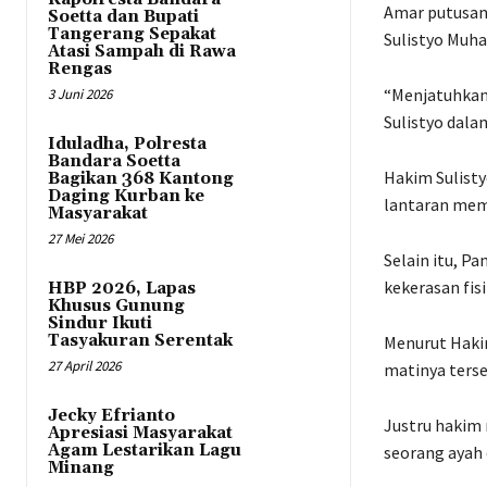
Amar putusan 
Soetta dan Bupati
Tangerang Sepakat
Sulistyo Muha
Atasi Sampah di Rawa
Rengas
“Menjatuhkan
3 Juni 2026
Sulistyo dala
Iduladha, Polresta
Bandara Soetta
Hakim Sulist
Bagikan 368 Kantong
Daging Kurban ke
lantaran mem
Masyarakat
27 Mei 2026
Selain itu, P
kekerasan fis
HBP 2026, Lapas
Khusus Gunung
Sindur Ikuti
Tasyakuran Serentak
Menurut Haki
27 April 2026
matinya terse
Jecky Efrianto
Justru hakim
Apresiasi Masyarakat
Agam Lestarikan Lagu
seorang ayah 
Minang