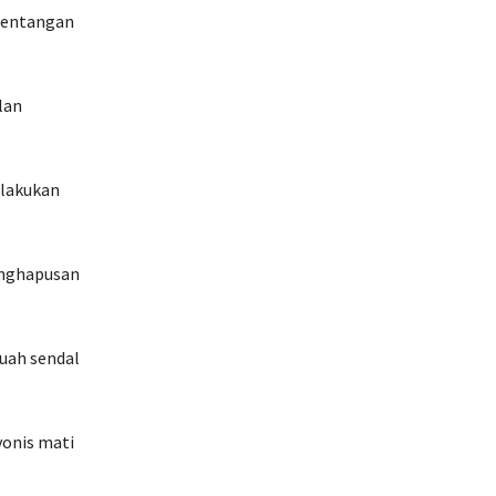
tentangan
lan
elakukan
enghapusan
uah sendal
vonis mati