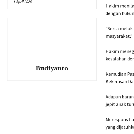
1 April 2026
Hakim menila
dengan huku
“Serta meluka
masyarakat,” 
​​​​​​Hakim m
kesalahan de
Budiyanto
Kemudian Pas
Kekerasan Da
Adapun barang
jepit anak tu
Merespons ha
yang dijatuhk