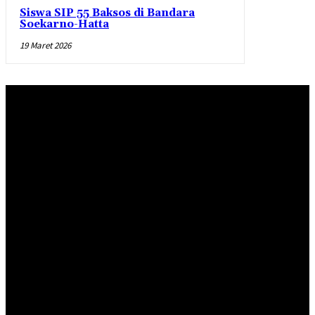
Siswa SIP 55 Baksos di Bandara
Soekarno-Hatta
19 Maret 2026
Redaksi
Pedoman Pemberitaan Media Siber
Standar Perlindungan Profesi Wartawan
INDEKS