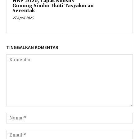
HBP 2026, Lapas Khusus
Gunung Sindur Ikuti Tasyakuran
Serentak
27 April 2026
TINGGALKAN KOMENTAR
Komentar:
Na
Ema