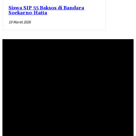
Siswa SIP 55 Baksos di Bandara
Soekarno-Hatta
19 Maret 2026
Redaksi
Pedoman Pemberitaan Media Siber
Standar Perlindungan Profesi Wartawan
INDEKS