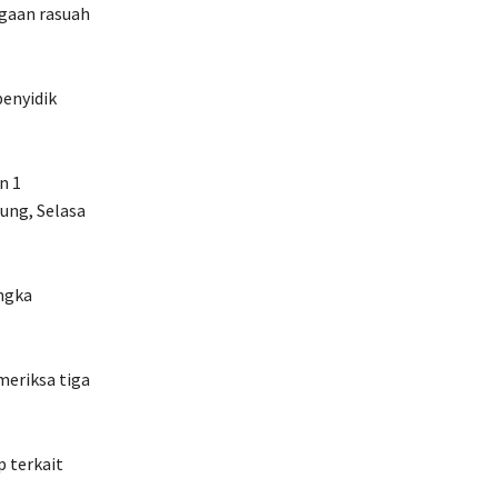
ugaan rasuah
enyidik
n 1
ung, Selasa
ngka
meriksa tiga
 terkait