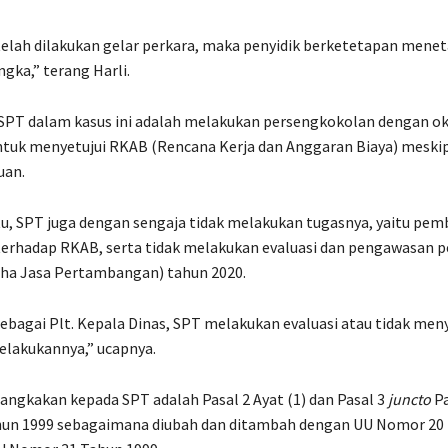
elah dilakukan gelar perkara, maka penyidik berketetapan mene
ngka,” terang Harli.
 SPT dalam kasus ini adalah melakukan persengkokolan dengan 
tuk menyetujui RKAB (Rencana Kerja dan Anggaran Biaya) meskip
uan.
tu, SPT juga dengan sengaja tidak melakukan tugasnya, yaitu pem
erhadap RKAB, serta tidak melakukan evaluasi dan pengawasan
aha Jasa Pertambangan) tahun 2020.
ebagai Plt. Kepala Dinas, SPT melakukan evaluasi atau tidak men
melakukannya,” ucapnya.
sangkakan kepada SPT adalah Pasal 2 Ayat (1) dan Pasal 3
juncto
Pa
un 1999 sebagaimana diubah dan ditambah dengan UU Nomor 20