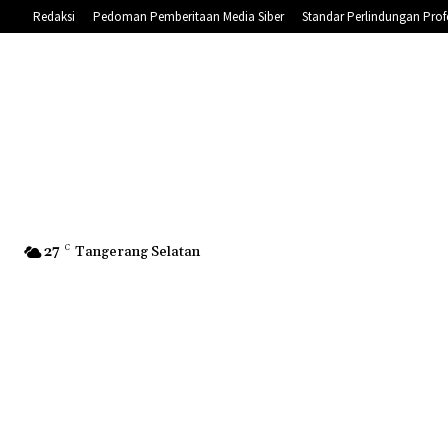
Redaksi
Pedoman Pemberitaan Media Siber
Standar Perlindungan Prof
27
C
Tangerang Selatan