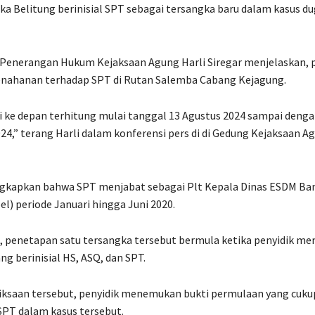
ka Belitung berinisial SPT sebagai tersangka baru dalam kasus d
Penerangan Hukum Kejaksaan Agung Harli Siregar menjelaskan, p
nahanan terhadap SPT di Rutan Salemba Cabang Kejagung.
i ke depan terhitung mulai tanggal 13 Agustus 2024 sampai denga
4,” terang Harli dalam konferensi pers di di Gedung Kejaksaan Ag
gkapkan bahwa SPT menjabat sebagai Plt Kepala Dinas ESDM Ba
el) periode Januari hingga Juni 2020.
, penetapan satu tersangka tersebut bermula ketika penyidik me
ng berinisial HS, ASQ, dan SPT.
ksaan tersebut, penyidik menemukan bukti permulaan yang cukup
SPT dalam kasus tersebut.