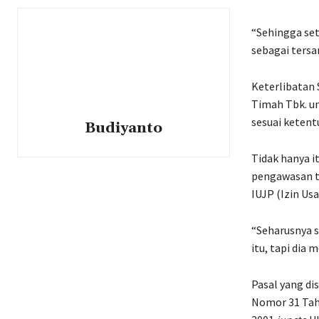
“Sehingga set
sebagai tersa
Keterlibatan
Timah Tbk. un
sesuai ketent
Budiyanto
Tidak hanya i
pengawasan t
IUJP (Izin Us
“Seharusnya s
itu, tapi dia 
Pasal yang di
Nomor 31 Tah