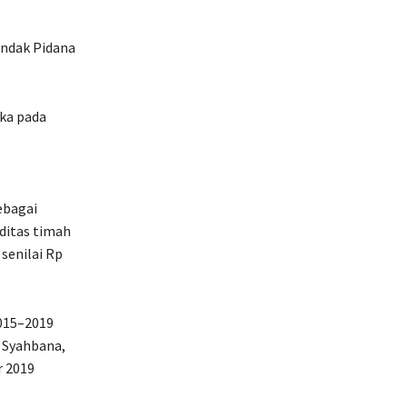
ndak Pidana
ka pada
ebagai
ditas timah
senilai Rp
2015–2019
 Syahbana,
r 2019