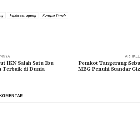
ng
kejaksaan agung
Korupsi Timah
n
UMNYA
ARTIKE
t IKN Salah Satu Ibu
Pemkot Tangerang Sebu
 Terbaik di Dunia
MBG Penuhi Standar Giz
 KOMENTAR