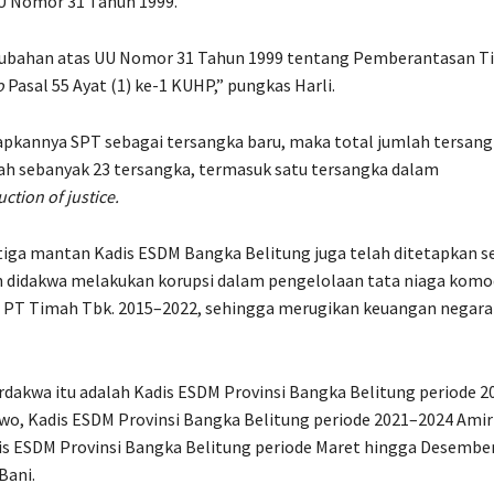
 Nomor 31 Tahun 1999.
ubahan atas UU Nomor 31 Tahun 1999 tentang Pemberantasan Ti
o
Pasal 55 Ayat (1) ke-1 KUHP,” pungkas Harli.
pkannya SPT sebagai tersangka baru, maka total jumlah tersang
lah sebanyak 23 tersangka, termasuk satu tersangka dalam
ction of justice.
iga mantan Kadis ESDM Bangka Belitung juga telah ditetapkan s
n didakwa melakukan korupsi dalam pengelolaan tata niaga komo
P PT Timah Tbk. 2015–2022, sehingga merugikan keuangan negara 
rdakwa itu adalah Kadis ESDM Provinsi Bangka Belitung periode 
o, Kadis ESDM Provinsi Bangka Belitung periode 2021–2024 Amir
dis ESDM Provinsi Bangka Belitung periode Maret hingga ​​​​Desembe
Bani.