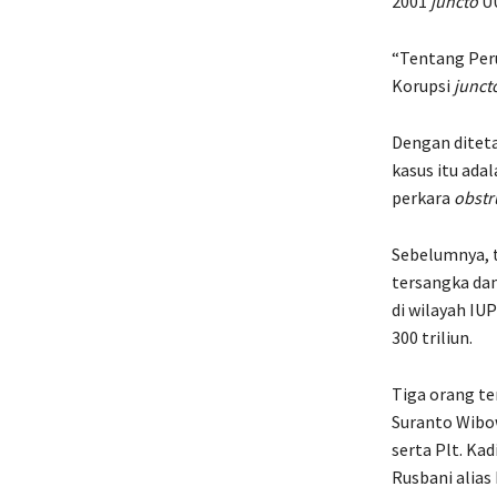
2001
juncto
UU
“Tentang Per
Korupsi
junct
Dengan diteta
kasus itu ada
perkara
obstru
Sebelumnya, t
tersangka da
di wilayah IU
300 triliun.
Tiga orang te
Suranto Wibow
serta Plt. Ka
Rusbani alias 