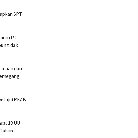
tapkan SPT
oknum PT
un tidak
binaan dan
 pemegang
yetujui RKAB
sal 18 UU
 Tahun