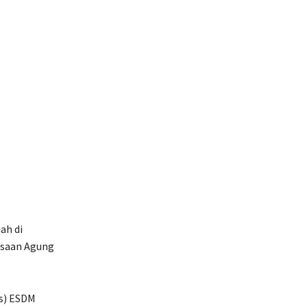
ah di
ksaan Agung
is) ESDM