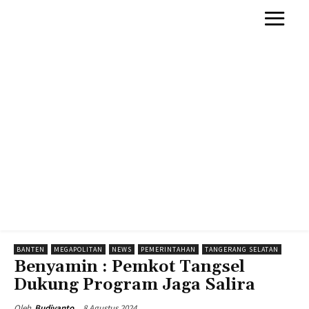
BANTEN
MEGAPOLITAN
NEWS
PEMERINTAHAN
TANGERANG SELATAN
Benyamin : Pemkot Tangsel
Dukung Program Jaga Salira
8 Agustus 2024
Oleh
Budiyanto