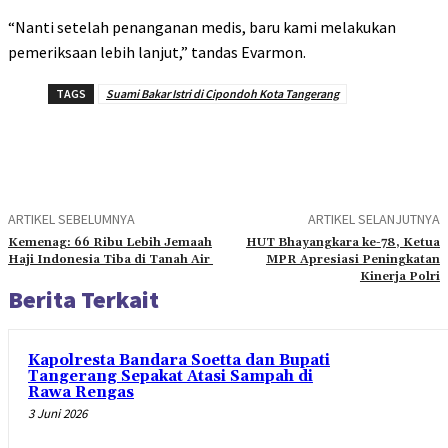
“Nanti setelah penanganan medis, baru kami melakukan
pemeriksaan lebih lanjut,” tandas Evarmon.
TAGS
Suami Bakar Istri di Cipondoh Kota Tangerang
ARTIKEL SEBELUMNYA
ARTIKEL SELANJUTNYA
Kemenag: 66 Ribu Lebih Jemaah
HUT Bhayangkara ke-78, Ketua
Haji Indonesia Tiba di Tanah Air
MPR Apresiasi Peningkatan
Kinerja Polri
Berita Terkait
Kapolresta Bandara Soetta dan Bupati
Tangerang Sepakat Atasi Sampah di
Rawa Rengas
3 Juni 2026