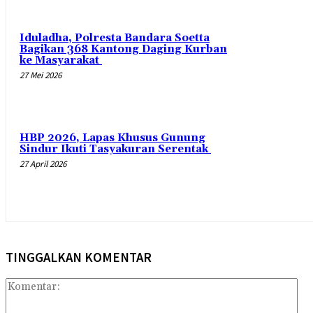
Iduladha, Polresta Bandara Soetta
Bagikan 368 Kantong Daging Kurban
ke Masyarakat
27 Mei 2026
HBP 2026, Lapas Khusus Gunung
Sindur Ikuti Tasyakuran Serentak
27 April 2026
TINGGALKAN KOMENTAR
Kom