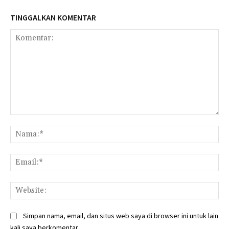
TINGGALKAN KOMENTAR
Komentar:
Na
Ema
Web
Simpan nama, email, dan situs web saya di browser ini untuk lain
kali saya berkomentar.