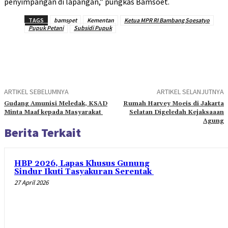
penyimpangan di lapangan,” pungkas Bamsoet.
TAGS
bamsoet
Kementan
Ketua MPR RI Bambang Soesatyo
Pupuk Petani
Subsidi Pupuk
ARTIKEL SEBELUMNYA
ARTIKEL SELANJUTNYA
Gudang Amunisi Meledak, KSAD
Rumah Harvey Moeis di Jakarta
Minta Maaf kepada Masyarakat
Selatan Digeledah Kejaksaaan
Agung
Berita Terkait
HBP 2026, Lapas Khusus Gunung
Sindur Ikuti Tasyakuran Serentak
27 April 2026