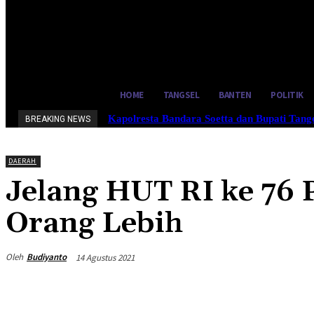
33.6
C
Tangerang Selatan
Kamis, Agu
HOME
TANGSEL
BANTEN
POLITIK
Kapolresta Bandara Soetta dan Bupati Tan
BREAKING NEWS
DAERAH
Jelang HUT RI ke 76 
Orang Lebih
Oleh
Budiyanto
14 Agustus 2021