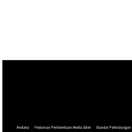
Masuk
Selamat Datang! Masuk ke akun Anda
nama pengguna
kata sandi Anda
Lupa kata sandi Anda? mendapatkan bantuan
Pemulihan password
Memulihkan kata sandi anda
email Anda
Sebuah kata sandi akan dikirimkan ke email Anda.
Redaksi
Pedoman Pemberitaan Media Siber
Standar Perlindungan