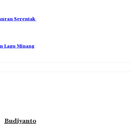
akuran Serentak
an Lagu Minang
Budiyanto