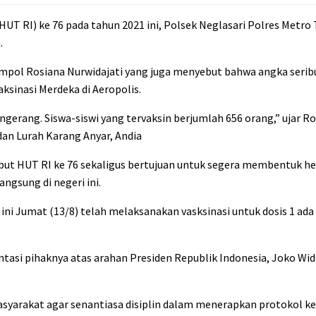
UT RI) ke 76 pada tahun 2021 ini, Polsek Neglasari Polres Metro
.
mpol Rosiana Nurwidajati yang juga menyebut bahwa angka seribu
aksinasi Merdeka di Aeropolis.
ngerang. Siswa-siswi yang tervaksin berjumlah 656 orang,” ujar R
an Lurah Karang Anyar, Andia
but HUT RI ke 76 sekaligus bertujuan untuk segera membentuk h
ngsung di negeri ini.
i ini Jumat (13/8) telah melaksanakan vasksinasi untuk dosis 1 ad
tasi pihaknya atas arahan Presiden Republik Indonesia, Joko Wid
syarakat agar senantiasa disiplin dalam menerapkan protokol ke