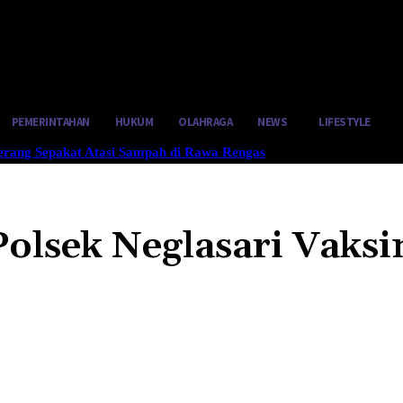
stus 6, 2026
PEMERINTAHAN
HUKUM
OLAHRAGA
NEWS
LIFESTYLE
gerang Sepakat Atasi Sampah di Rawa Rengas
Polsek Neglasari Vaksi