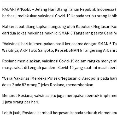
RADARTANGSEL – Jelang Hari Ulang Tahun Republik Indonesia (H
berhasil melakukan vaksinasi Covid-19 kepada seribu orang lebih
Hal tersebut diungkapkan langsung oleh Kapolsek Neglasari Ko
dari dua lokasi vaksinasi yakni di SMAN 6 Tangerang serta Gerai V
“Vaksinasi hari ini merupakan hasil kerjasama dengan SMAN 6 Ta
Wakilnya, AKP Toto Sanyoto, Kepsek SMAN 6 Tangerang Arbani d
Rosiana menjelaskan, vaksinasi Covid-19 dalam rangka menyam
masyarakat di tengah pandemi Covid-19 yang saat ini masih berla
“Gerai Vaksinasi Merdeka Polsek Neglasari di Aeropolis pada har
dosis 2 ada 82 orang,” jelas Rosiana, menambahkan.
Menurut Rosiana, vaksinasi itu juga merupakan bentuk implemen
1 juta orang per hari.
Lebih jauh, Rosiana kembali berpesan kepada seluruh elemen ma