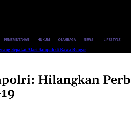
tus 5, 2026
PEMERINTAHAN
HUKUM
OLAHRAGA
NEWS
LIFESTYLE
gerang Sepakat Atasi Sampah di Rawa Rengas
apolri: Hilangkan Per
-19