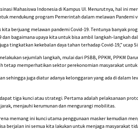
sinasi Mahasiswa Indonesia di Kampus UI. Menurutnya, hal ini me
 untuk mendukung program Pemerintah dalam melawan Pandemi vi
uk kita berjuang melawan pandemi Covid-19. Tentunya banyak pro
9 dan bagaimana upaya kita untuk bisa ambil langkah-langkah d
a tingkatkan kekebalan daya tahan terhadap Covid-19,” ucap Si
melakukan sejumlah langkah, mulai dari PSBB, PPKM, PPKM Dar
rintah tetap memperhatikan sektor perekonomian masyarakat untuk
an sehingga juga diatur adanya kelonggaran yang ada di dalam leve
apat tiga kunci atau strategi. Pertama adalah pelaksanaan prot
 jarak, menjauhi kerumunan dan mengurangi mobilitas.
 karena memang ini kunci utama penggunaan masker kemudian menj
a berjalan ini semua kita lakukan untuk menjaga masyarakat tid