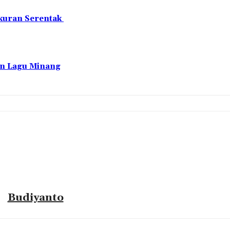
akuran Serentak
an Lagu Minang
Budiyanto