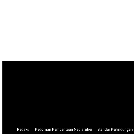
Masuk
Selamat Datang! Masuk ke akun Anda
nama pengguna
kata sandi Anda
Lupa kata sandi Anda? mendapatkan bantuan
Pemulihan password
Memulihkan kata sandi anda
email Anda
Sebuah kata sandi akan dikirimkan ke email Anda.
Redaksi
Pedoman Pemberitaan Media Siber
Standar Perlindungan