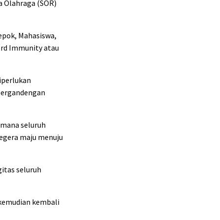
a Olahraga (SOR)
Depok, Mahasiswa,
erd Immunity atau
iperlukan
 bergandengan
aimana seluruh
 segera maju menuju
itas seluruh
a kemudian kembali