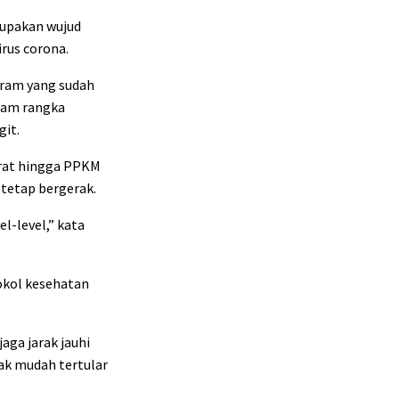
rupakan wujud
rus corona.
gram yang sudah
alam rangka
git.
urat hingga PPKM
 tetap bergerak.
l-level,” kata
okol kesehatan
aga jarak jauhi
ak mudah tertular