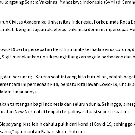
u langsung Sentra Vaksinasi Mahasiswa Indonesia (SVMI) di Saran
uruh Civitas Akademika Universitas Indonesia, Forkopimda Kota 
arakat. Dengan tujuan akselerasi vaksinasi demi mempercepat H
id-19 serta percepatan Herd Immunity terhadap virus corona, d
itu, Sigit menekankan untuk menghilangkan segala perbedaan dan
 dan bersinergi. Karena saat ini yang kita butuhkan, adalah bag
ementara ini perbedaan kita, bersatu kita lawan Covid-19, untuk
 dalam tinjauannya.
n tantangan bagi Indonesia dan seluruh dunia. Sehingga, sinerg
atau New Normal di tengah terjadinya situasi seperti saat ini.
iapa yang bisa lebih dahulu pulih dari kondisi Covid-19, sehingg
sama,” ujar mantan Kabareskrim Polri ini.