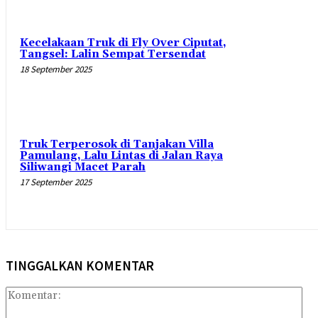
Kecelakaan Truk di Fly Over Ciputat,
Tangsel: Lalin Sempat Tersendat
18 September 2025
Truk Terperosok di Tanjakan Villa
Pamulang, Lalu Lintas di Jalan Raya
Siliwangi Macet Parah
17 September 2025
TINGGALKAN KOMENTAR
Kom