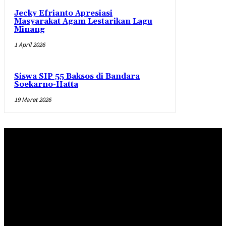
Jecky Efrianto Apresiasi
Masyarakat Agam Lestarikan Lagu
Minang
1 April 2026
Siswa SIP 55 Baksos di Bandara
Soekarno-Hatta
19 Maret 2026
Redaksi
Pedoman Pemberitaan Media Siber