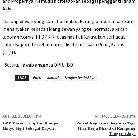
and Propernya. Kemudian ditetapkan sebagai pengganti Idham
Azis.
“Sidang dewan yang kami hormati sekarang perkenankan kami
menanyakan kepada sidang dewan yang terhormat, apakah
laporan Komisi III DPR RI atas hasil uji kelayakan terhadap
calon Kapolri tersebut dapat disetujui?” kata Puan, Kamis
(21/1).
“Setuju,” jawab anggota DPR. (BD).
TAGS
dpr ri
kapolri
Komjen Lystio Sigit
ARTIKEL SEBELUMNYA
ARTIKEL SELANJUTNYA
DPR Resmi Tetapkan Komjen
Polsek Neglasari Bersama Tiga
Listyo Sigit Sebagai Kapolri
Pilar Kerja Bhakti di Kampung
Tangguh Jaya