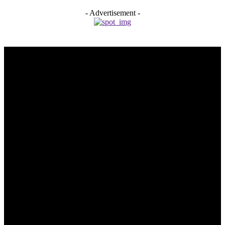
- Advertisement -
Redaksi
Pedoman Pemberitaan Media Siber
Standar Perlindungan Profesi Wartawan
INDEKS
©2020 - 2025 radartangsel.com