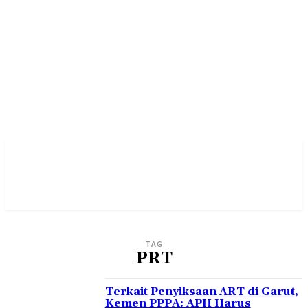
TAG
PRT
Terkait Penyiksaan ART di Garut,
Kemen PPPA: APH Harus