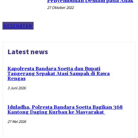
Penyembuhan Demam pada Anak
27 Oktober 2022
KESEHATAN
Latest news
Kapolresta Bandara Soetta dan Bupati
Tangerang Sepakat Atasi Sampah di Rawa
Rengas
3 Juni 2026
Iduladha, Polresta Bandara Soetta Bagikan 368
Kantong Daging Kurban ke Masyarakat
27 Mei 2026