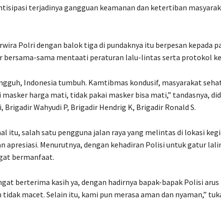
tisipasi terjadinya gangguan keamanan dan ketertiban masyarak
erwira Polri dengan balok tiga di pundaknya itu berpesan kepada 
ar bersama-sama mentaati peraturan lalu-lintas serta protokol k
angguh, Indonesia tumbuh. Kamtibmas kondusif, masyarakat seha
i masker harga mati, tidak pakai masker bisa mati,” tandasnya, d
, Brigadir Wahyudi P, Brigadir Hendrig K, Brigadir Ronald S.
l itu, salah satu pengguna jalan raya yang melintas di lokasi keg
apresiasi. Menurutnya, dengan kehadiran Polisi untuk gatur lali
gat bermanfaat.
gat berterima kasih ya, dengan hadirnya bapak-bapak Polisi arus 
an tidak macet. Selain itu, kami pun merasa aman dan nyaman,” tuk