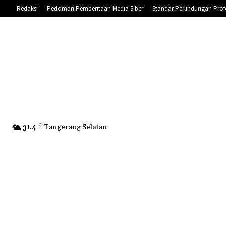
Redaksi
Pedoman Pemberitaan Media Siber
Standar Perlindungan Prof
31.4
C
Tangerang Selatan