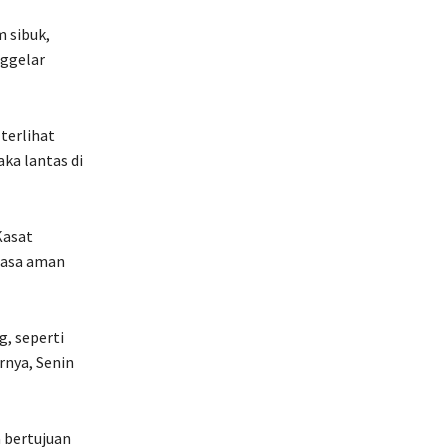
 sibuk,
ggelar
terlihat
aka lantas di
Kasat
rasa aman
g, seperti
rnya, Senin
a bertujuan