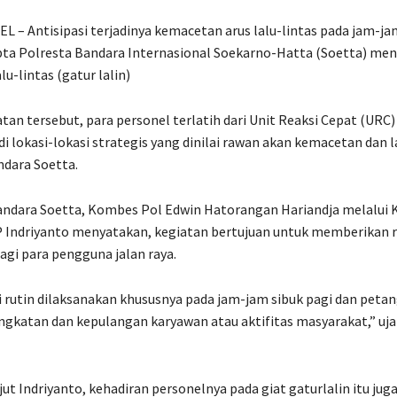
– Antisipasi terjadinya kemacetan arus lalu-lintas pada jam-jam
ta Polresta Bandara Internasional Soekarno-Hatta (Soetta) men
u-lintas (gatur lalin)
an tersebut, para personel terlatih dari Unit Reaksi Cepat (URC) 
i lokasi-lokasi strategis yang dinilai rawan akan kemacetan dan l
dara Soetta.
andara Soetta, Kombes Pol Edwin Hatorangan Hariandja melalui 
 Indriyanto menyatakan, kegiatan bertujuan untuk memberikan 
gi para pengguna jalan raya.
ni rutin dilaksanakan khususnya pada jam-jam sibuk pagi dan petan
gkatan dan kepulangan karyawan atau aktifitas masyarakat,” uja
anjut Indriyanto, kehadiran personelnya pada giat gaturlalin itu jug