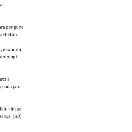
at
para penguna
esehatan.
t, ekonomi
idampingi
iatan
n pada jam-
lalu-lintas
asnya. (BD)